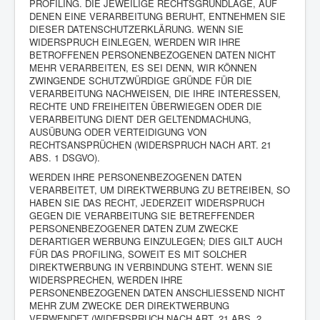
PROFILING. DIE JEWEILIGE RECHTSGRUNDLAGE, AUF
DENEN EINE VERARBEITUNG BERUHT, ENTNEHMEN SIE
DIESER DATENSCHUTZERKLÄRUNG. WENN SIE
WIDERSPRUCH EINLEGEN, WERDEN WIR IHRE
BETROFFENEN PERSONENBEZOGENEN DATEN NICHT
MEHR VERARBEITEN, ES SEI DENN, WIR KÖNNEN
ZWINGENDE SCHUTZWÜRDIGE GRÜNDE FÜR DIE
VERARBEITUNG NACHWEISEN, DIE IHRE INTERESSEN,
RECHTE UND FREIHEITEN ÜBERWIEGEN ODER DIE
VERARBEITUNG DIENT DER GELTENDMACHUNG,
AUSÜBUNG ODER VERTEIDIGUNG VON
RECHTSANSPRÜCHEN (WIDERSPRUCH NACH ART. 21
ABS. 1 DSGVO).
WERDEN IHRE PERSONENBEZOGENEN DATEN
VERARBEITET, UM DIREKTWERBUNG ZU BETREIBEN, SO
HABEN SIE DAS RECHT, JEDERZEIT WIDERSPRUCH
GEGEN DIE VERARBEITUNG SIE BETREFFENDER
PERSONENBEZOGENER DATEN ZUM ZWECKE
DERARTIGER WERBUNG EINZULEGEN; DIES GILT AUCH
FÜR DAS PROFILING, SOWEIT ES MIT SOLCHER
DIREKTWERBUNG IN VERBINDUNG STEHT. WENN SIE
WIDERSPRECHEN, WERDEN IHRE
PERSONENBEZOGENEN DATEN ANSCHLIESSEND NICHT
MEHR ZUM ZWECKE DER DIREKTWERBUNG
VERWENDET (WIDERSPRUCH NACH ART. 21 ABS. 2