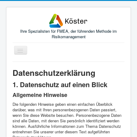
Ihre Spezialisten für FMEA, der führenden Methode im
Risikomanagement
Navigation
an/aus
Home
Datenschutz­erklärung
FMEA-Themen für Ihren Erfolg
1. Datenschutz auf einen Blick
Schulung
Allgemeine Hinweise
Empfehlungen
Die folgenden Hinweise geben einen einfachen Überblick
Kontakt
darüber, was mit Ihren personenbezogenen Daten passiert,
wenn Sie diese Website besuchen. Personenbezogene Daten
Profil
sind alle Daten, mit denen Sie persönlich identifiziert werden
können. Ausführliche Informationen zum Thema Datenschutz
Definitionen
entnehmen Sie unserer unter diesem Text aufgeführten