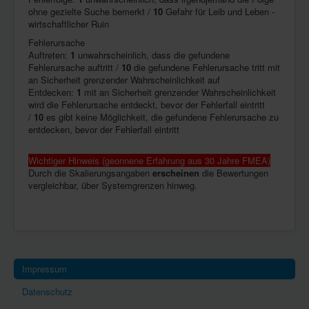
ohne gezielte Suche bemerkt /
10
Gefahr für Leib und Leben -
wirtschaftlicher Ruin
Fehlerursache
Auftreten:
1
unwahrscheinlich, dass die gefundene
Fehlerursache auftritt /
10
die gefundene Fehlerursache tritt mit
an Sicherheit grenzender Wahrscheinlichkeit auf
Entdecken:
1
mit an Sicherheit grenzender Wahrscheinlichkeit
wird die Fehlerursache entdeckt, bevor der Fehlerfall eintritt
/
10
es gibt keine Möglichkeit, die gefundene Fehlerursache zu
entdecken, bevor der Fehlerfall eintritt
Wichtiger Hinweis (geonnene Erfahrung aus 30 Jahre FMEA)
Durch die Skalierungsangaben
erscheinen
die Bewertungen
vergleichbar, über Systemgrenzen hinweg.
Impressum
Datenschutz