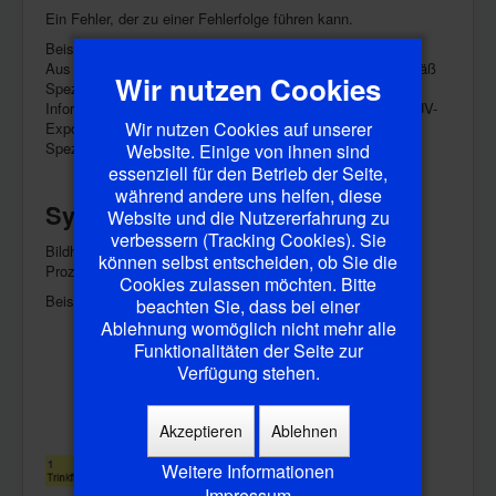
Ein Fehler, der zu einer Fehlerfolge führen kann.
Beispiel
Aus der Fehlerursache "Etikett ist nicht UV-beständig gemäß
Wir nutzen Cookies
Spezifikation" könnte die Fehlerfolge "notwendige
Informationen auf dem Etikett verblassen bei dauerhafter UV-
Wir nutzen Cookies auf unserer
Exposition innerhalb des definierten Zeitraums gemäß
Spezifikation"
Website. Einige von ihnen sind
essenziell für den Betrieb der Seite,
während andere uns helfen, diese
Systemstruktur
Website und die Nutzererfahrung zu
verbessern (Tracking Cookies). Sie
Bildhaftes Modell eines Systems (Produkt, Baugruppe,
können selbst entscheiden, ob Sie die
Prozess) in Form eines Baumdiagramms.
Cookies zulassen möchten. Bitte
Beispiel: Systemstruktur "Trinkflasche"
beachten Sie, dass bei einer
Ablehnung womöglich nicht mehr alle
Funktionalitäten der Seite zur
Verfügung stehen.
Akzeptieren
Ablehnen
Weitere Informationen
Impressum