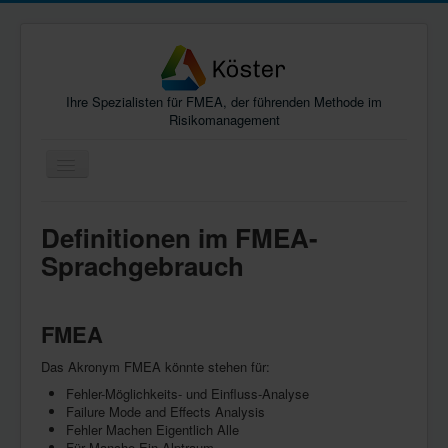
Ihre Spezialisten für FMEA, der führenden Methode im
Risikomanagement
Navigation
an/aus
Home
Definitionen im FMEA-
FMEA-Themen für Ihren Erfolg
Sprachgebrauch
Schulung
Empfehlungen
FMEA
Kontakt
Das Akronym FMEA könnte stehen für:
Profil
Fehler-Möglichkeits- und Einfluss-Analyse
Failure Mode and Effects Analysis
Definitionen
Fehler Machen Eigentlich Alle
Für Manche Ein Alptraum